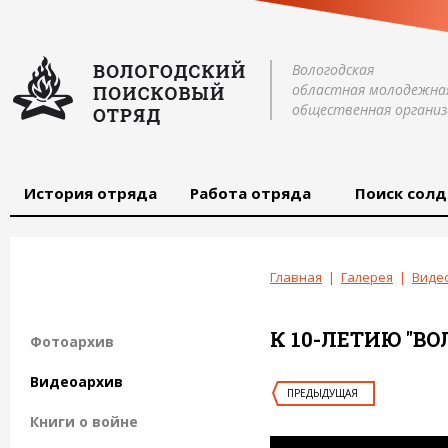
Вологодская
областная молодежна
общественная организ
История отряда
Работа отряда
Поиск солд
Главная
|
Галерея
|
Виде
К 10-ЛЕТИЮ "В
Фотоархив
Видеоархив
ПРЕДЫДУЩАЯ
Книги о войне