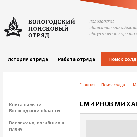
Вологодская
областная молодежна
общественная организ
История отряда
Работа отряда
Поиск солд
Главная
|
Поиск солдат
|
М
СМИРНОВ
МИХА
Книга памяти
Вологодской области
Вологжане, погибшие в
плену