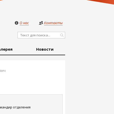
О нас
Контакты
алерея
Новости
вич
мандир отделения