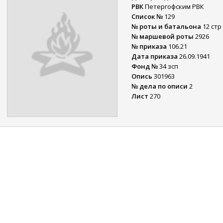
РВК
Петергофским РВК
Список №
129
№ роты и батальона
12 стр
№ маршевой роты
2926
№ приказа
106.21
Дата приказа
26.09.1941
Фонд №
34 зсп
Опись
301963
№ дела по описи
2
Лист
270