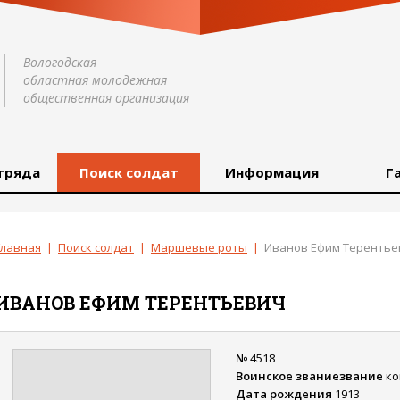
Вологодская
областная молодежная
общественная организация
тряда
Поиск солдат
Информация
Г
Главная
|
Поиск солдат
|
Маршевые роты
|
Иванов Ефим Терентье
ИВАНОВ
ЕФИМ
ТЕРЕНТЬЕВИЧ
№
4518
Воинское званиезвание
ко
Дата рождения
1913