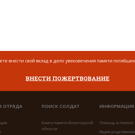
те внести свой вклад в дело увековечения памяти погибших
ВНЕСТИ ПОЖЕРТВОВАНИЕ
А ОТРЯДА
ПОИСК СОЛДАТ
ИНФОРМАЦИЯ
иции
Книга памяти Вологодской
Помощь в поиске
области
ы
Ищем родственни