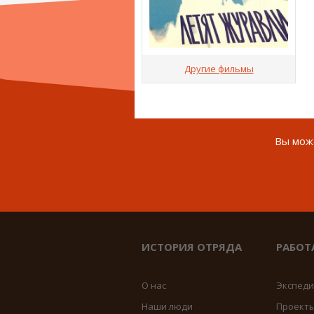
Другие фильмы
Вы може
ИСТОРИЯ ОТРЯДА
РАБОТ
О нас
Экспед
Наши люди
Проект