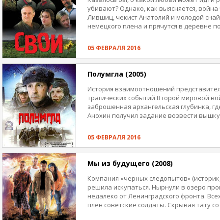
убивают? Однако, как выясняется, война
Лившиц, чекист Анатолий и молодой сна
немецкого плена и прячутся в деревне по
поэтому им приходится скрываться в сар
же отец Дмитрия). А сам Дмитрий влюблен 
05 ФЕВРАЛЯ 2016
конкурент — местный полицай. Впрочем, 
ему. Тогда полицай решает завладеть де
этого допустить, даже если таким образо
Полумгла (2005)
безопасность — собственную и товарищей
свой, а кто чужой.
История взаимоотношений представител
трагических событий Второй мировой во
заброшенная архангельская глубинка, г
Анохин получил задание возвести вышку 
дешевой рабочей силы лейтенант исполь
военнопленных, чье бедственное полож
05 ФЕВРАЛЯ 2016
жителей проникнуться к ним искренней 
ознаменовался большим скандалом: вви
персонажей, некоторые участники съем
Мы из будущего (2008)
молодого режиссера-дебютанта Артёма 
«очернении заслуг прошлого».
Компания «черных следопытов» (историк,
решила искупаться. Нырнули в озеро про
недалеко от Ленинградского фронта. Все
плен советские солдаты. Скрывая тату со
зовут Борманом), подонки из будущего п