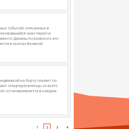
ются в красотку-медсестру,
тановятся настоящими мужиками.
ных событий, описанных в
рековавшийся скин Череп и
вместо Данилы Козловского его
ются в окопах Великой
аине во время дружеской военно-
 случайного взрыва ржавой
амуфляже и вышиванках,
ребывания в эпицентре советской
успевают немного: проехаться
ую любовь Бормана (санитарка
етелями тотального уничтожения
редвижкой на борту плывет по
тают спецпереселенцы со всего
га!» останавливается в каждом
1
2
3
4