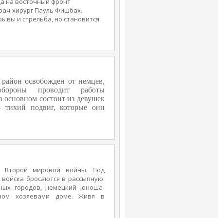
да на восточный фронт
ач-хирург Пауль Фишбах.
ывы и стрельба, но становится
йне перешла к советским
го госпиталя эвакуируют
За оставшимися больными и
у. Но Фишбах понимает, что он
ь на чужбину, и больше никогда
 район освобожден от немцев,
обороны проводит работы
 основном состоит из девушек
— тихий подвиг, которые они
раны. В центре сюжета лежит
структора Алексея и матери-
ех с фронта возвращается муж
 погибшим. Фильм «Рябиновый
е Второй мировой войны. Под
 войска бросаются в рассыпную.
ных городов, немецкий юноша-
ном хозяевами доме. Живя в
ил пытается не выдать себя. Меж
я жители. Наблюдая за ними в