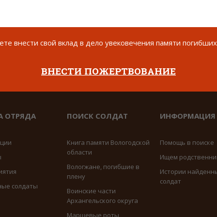
те внести свой вклад в дело увековечения памяти погибших
ВНЕСТИ ПОЖЕРТВОВАНИЕ
А ОТРЯДА
ПОИСК СОЛДАТ
ИНФОРМАЦИЯ
иции
Книга памяти Вологодской
Помощь в поиске
области
ы
Ищем родственни
Вологжане, погибшие в
иятия
Истории найденн
плену
солдат
ные солдаты
Воинские части
Архангельского округа
Маршевые роты