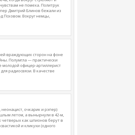
 чувствам не помеха. Политрук
йпер Дмитрий Блинов бежали из
д Псковом. Вокруг немцы,
ае у деревенского старосты (он
в соседку. Но у него есть
соседка не слишком благоволит
вушкой силой. Дмитрий не может
м поставит под угрозу
. Тут-то и выяснится — кто
ей враждующих сторон на фоне
йны. Полумгла — практически
де молодой офицер-артиллерист
для радиосвязи. В качестве
зует группу немецких
ение заставляет местных
симпатией. Выход фильма
ду наличия противоречивых
очного процесса объявили
Антонова в намеренном
 неонацист, очкарик и рэпер)
шлым летом, а вынырнули в 42-м,
х четверых как шпионов берут в
 свастикой и кликухи (одного
остепенно искупают вину