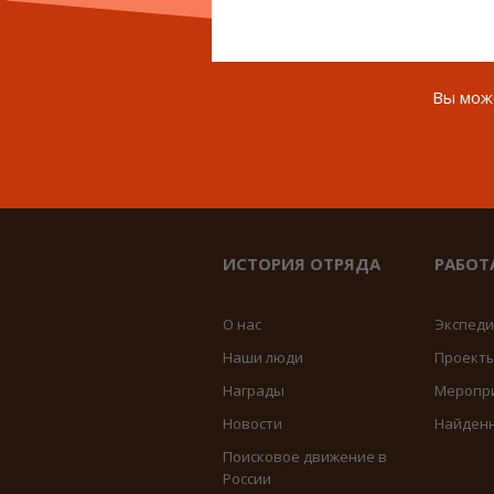
Вы може
ИСТОРИЯ ОТРЯДА
РАБОТ
О нас
Экспед
Наши люди
Проект
Награды
Меропр
Новости
Найден
Поисковое движение в
России