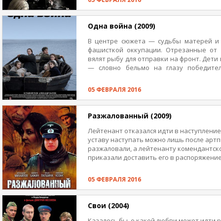
отверстие прицела, он становится т
проникается их маленькими радос
становятся еврейская семья, уцелевшая
Одна война (2009)
для себя юноша понимает, что влюбил
зверя» — военная мелодрама, второй ре
В центре сюжета — судьбы матерей и 
писателя Михаила Ковальчука.
фашисткой оккупации. Отрезанные от 
вялят рыбу для отправки на фронт. Дети
— словно бельмо на глазу победите
истории, женщины живут под строгим 
надеясь, что будут прощены, а их дети с
05 ФЕВРАЛЯ 2016
распорядилась иначе: в день Победы на
чтобы сослать женщин в лагеря, а дет
«Одна война» — четвертый режиссёрский
Разжалованный (2009)
Лейтенант отказался идти в наступление,
уставу наступать можно лишь после артп
разжаловали, а лейтенанту комендантск
приказали доставить его в распоряжение
пути три героя фильма «Разжалованный»
медсанбатом. Вскоре сюда же из леса вых
05 ФЕВРАЛЯ 2016
придется конвою и конвоируемому объе
госпиталь от врага.
Свои (2004)
Казалось бы, о какой любви может идти р