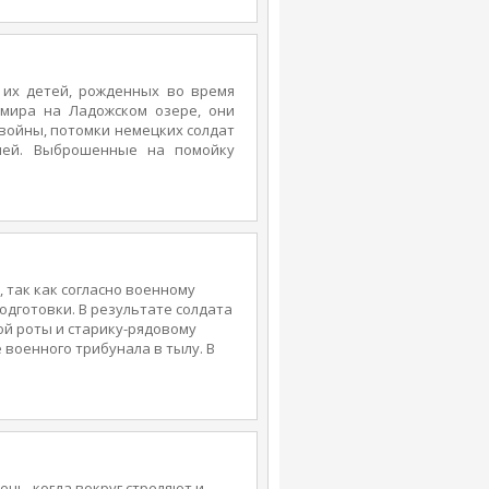
айным созерцателем их судеб,
тями… Однажды его соседями
 во время холокоста. Неожиданно
ся в ровесницу-еврейку. «День
жиссерский проект сценариста и
их детей, рожденных во время
мира на Ладожском озере, они
 войны, потомки немецких солдат
лей. Выброшенные на помойку
надзором в ожидании приказа,
могут вернуться домой. Но судьба
 остров прибывает офицер НКВД,
ей определить в детские дома.
 проект Веры Глаголевой.
 так как согласно военному
одготовки. В результате солдата
ой роты и старику-рядовому
 военного трибунала в тылу. В
 попадают в лагерь, разбитый
одит группа немцев. Так что
диниться и вместе защитить
ечь, когда вокруг стреляют и