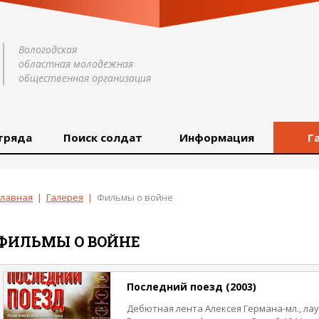
Вологодская
областная молодежная
общественная организация
тряда
Поиск солдат
Информация
Г
Главная
|
Галерея
|
Фильмы о войне
ФИЛЬМЫ О ВОЙНЕ
Последний поезд (2003)
Дебютная лента Алексея Германа-мл., ла