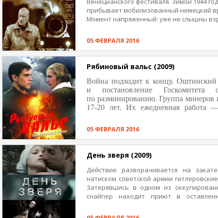
Венецианского фестиваля. Зимой 1944 го
прибывает мобилизованный немецкий вр
Момент напряженный: уже не слышны взр
окончательно ясно, что инициатива в во
войскам. На глазах Фишбаха из временно
05 ФЕВРАЛЯ 2016
раненых, помещение больницы пустеет. 
самим доктором обещают прислать машин
сел на свой последний поезд, отправляяс
Рябиновый вальс (2009)
не вернется в родную Германию.
Война подходит к концу. Оштинский
и постановление Госкомитета 
по разминированию. Группа минеров в
17-20 лет. Их ежедневная работа 
совершают ради будущего своей ст
история яркой и короткой любви ин
05 ФЕВРАЛЯ 2016
одиночки Полины. Неожиданно для вс
Полины, которого ошибочно считали
вальс» основан на реальных событиях.
День зверя (2009)
Действие разворачивается на закат
натиском советской армии гитлеровские
Затерявшись в одном из оккупирован
снайпер находит приют в оставлен
полуразрушенном здании, он изо всех с
тем в городок понемногу стягиваютс
05 ФЕВРАЛЯ 2016