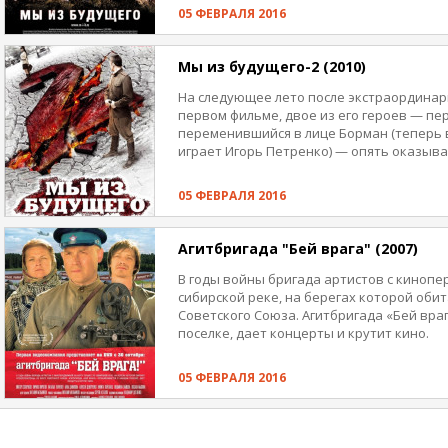
примерным воинским поведением, влюбля
05 ФЕВРАЛЯ 2016
идут в разведку, затем в бой. Короче, с
Мы из будущего-2 (2010)
На следующее лето после экстраординар
первом фильме, двое из его героев — пе
переменившийся в лице Борман (теперь 
играет Игорь Петренко) — опять оказыва
Отечественной. Дело происходит на Укр
патриотической игры с местными. После
05 ФЕВРАЛЯ 2016
гранаты они, захватив двух киевлян в к
переносятся в 1944-й. За время своего п
боевой славы герои «Мы из будущего 2» 
Агитбригада "Бей врага" (2007)
туда-сюда на полуторке, встретить стар
уже беременна от другого) и стать свид
В годы войны бригада артистов с кинопе
фашистами советской позиции.
сибирской реке, на берегах которой оби
Советского Союза. Агитбригада «Бей вра
поселке, дает концерты и крутит кино.
05 ФЕВРАЛЯ 2016