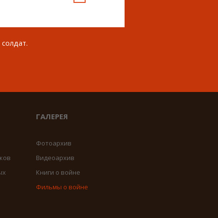
 солдат.
ГАЛЕРЕЯ
Фотоархив
ков
Видеоархив
ых
Книги о войне
Фильмы о войне