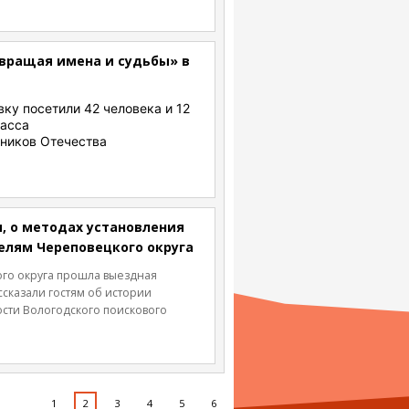
вращая имена и судьбы» в
ку посетили 42 человека и 12
ласса
тников Отечества
, о методах установления
елям Череповецкого округа
ого округа прошла выездная
сказали гостям об истории
ости Вологодского поискового
1
2
3
4
5
6