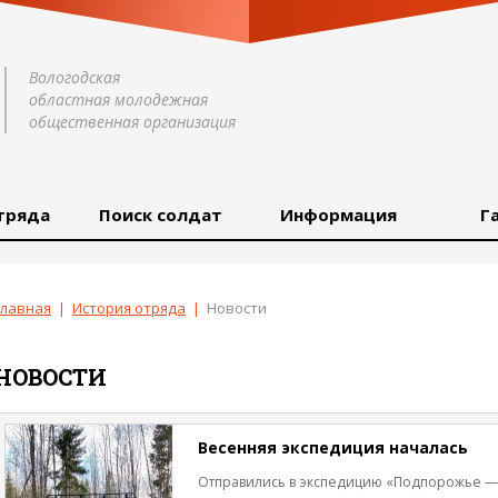
Вологодская
областная молодежная
общественная организация
тряда
Поиск солдат
Информация
Г
Главная
|
История отряда
|
Новости
НОВОСТИ
Весенняя экспедиция началась
Отправились в экспедицию «Подпорожье — 