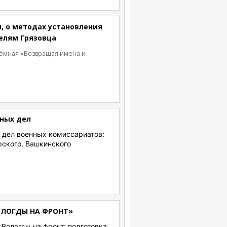
, о методах установления
елям Грязовца
иёмная «Возвращая имена и
вных дел
 дел военных комиссариатов:
рского, Вашкинского
ОЛОГДЫ НА ФРОНТ»
Вологды на фронт: подготовка