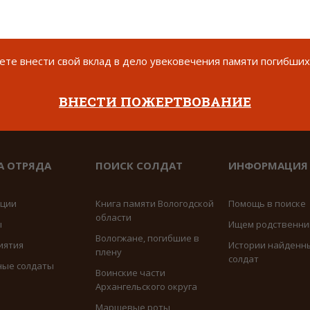
те внести свой вклад в дело увековечения памяти погибших
ВНЕСТИ ПОЖЕРТВОВАНИЕ
А ОТРЯДА
ПОИСК СОЛДАТ
ИНФОРМАЦИЯ
иции
Книга памяти Вологодской
Помощь в поиске
области
ы
Ищем родственни
Вологжане, погибшие в
иятия
Истории найденн
плену
солдат
ные солдаты
Воинские части
Архангельского округа
Маршевые роты