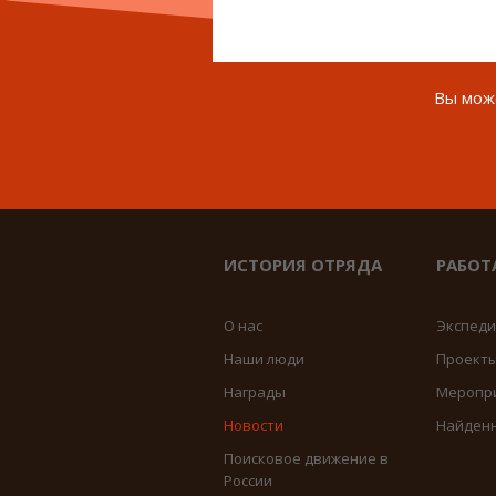
Вы може
ИСТОРИЯ ОТРЯДА
РАБОТ
О нас
Экспед
Наши люди
Проект
Награды
Меропр
Новости
Найден
Поисковое движение в
России