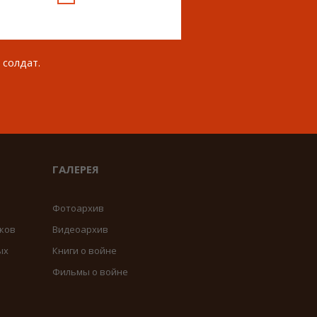
 солдат.
ГАЛЕРЕЯ
Фотоархив
ков
Видеоархив
ых
Книги о войне
Фильмы о войне